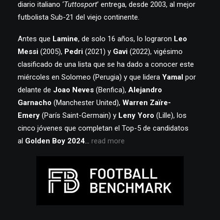
diario italiano ‘
Tuttosport
’ entrega, desde 2003, al mejor
futbolista Sub-21 del viejo continente.
Antes que
Lamine
, de solo 16 años, lo lograron
Leo
Messi
(2005),
Pedri
(2021) y
Gavi
(2022), vigésimo
clasificado de una lista que se ha dado a conocer este
miércoles en Solomeo (Perugia) y que lidera
Yamal
por
delante de
Joao Neves
(Benfica),
Alejandro
Garnacho
(Manchester United),
Warren Zaïre-
Emery
(París Saint-Germain) y
Leny Yoro
(Lille), los
cinco jóvenes que completan el Top-5 de candidatos
al
Golden Boy 2024
…
read more