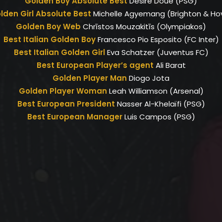
Golden Boy Absolute Best
Désiré Doué (PSG)
lden Girl Absolute Best
Michelle Agyemang (Brighton & Ho
Golden Boy Web
Chrīstos Mouzakitīs (Olympiakos)
Best Italian Golden Boy
Francesco Pio Esposito (FC Inter)
Best Italian Golden Girl
Eva Schatzer (Juventus FC)
Best European Player’s agent
Ali Barat
Golden Player Man
Diogo Jota
Golden Player Woman
Leah Williamson (Arsenal)
Best European President
Nasser Al-Khelaïfi (PSG)
Best European Manager
Luis Campos (PSG)