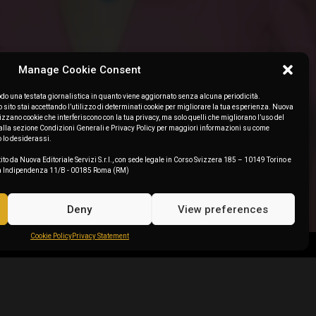
Manage Cookie Consent
o una testata giornalistica in quanto viene aggiornato senza alcuna periodicità.
ito stai accettando l’utilizzo di determinati cookie per migliorare la tua esperienza. Nuova
lizzano cookie che interferiscono con la tua privacy, ma solo quelli che migliorano l’uso del
to alla sezione Condizioni Generali e Privacy Policy per maggiori informazioni su come
o lo desiderassi.
ito da Nuova Editoriale Servizi S.r.l., con sede legale in Corso Svizzera 185 – 10149 Torino e
zza Indipendenza 11/B - 00185 Roma (RM)
Deny
View preferences
Cookie Policy
Privacy Statement