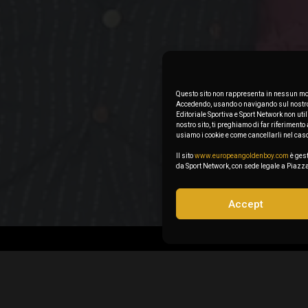
Questo sito non rappresenta in nessun mod
Accedendo, usando o navigando sul nostro s
Editoriale Sportiva e Sport Network non uti
nostro sito, ti preghiamo di far riferimen
usiamo i cookie e come cancellarli nel cas
Il sito
www.europeangoldenboy.com
è gest
da Sport Network, con sede legale a Pia
Accept
© 2023 Goldenboy. Tutti i diritti riservati
p.iva 07125860010