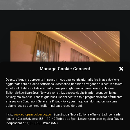
Manage Cookie Consent
Questo sito non rappresenta in nessun modo una testata giornalistica in quanto viene
aggiornato senza alcuna periodicità. Accedendo, usando o navigando sul nostro sito stai
accettando l’utilizzo di determinati cookie per migliorare la tua esperienza. Nuova
Editoriale Sportiva e Sport Network non utilizzano cookie che interferiscono con la tua
privacy, ma solo quelli che migliorano l’uso del nostro sito, ti preghiamo di far riferimento
alla sezione Condizioni Generali e Privacy Policy per maggiori informazioni su come
usiamo i cookie e come cancellarli nel caso lo desiderassi.
Il sito
www.europeangoldenboy.com
è gestito da Nuova Editoriale Servizi S.r.l., con sede
October 18, 2024
legale in Corso Svizzera 185 – 10149 Torino e da Sport Network, con sede legale a Piazza
Indipendenza 11/B - 00185 Roma (RM)
European Golden Boy 2024: the