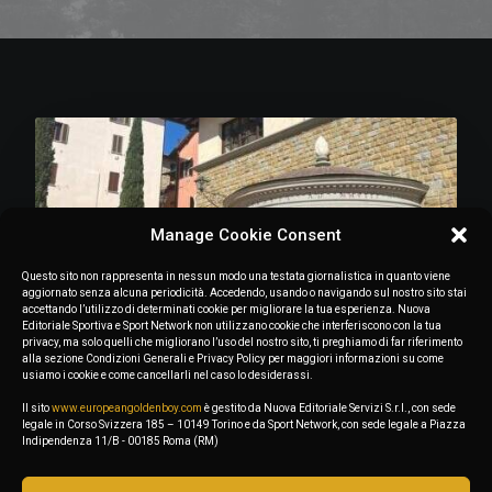
Manage Cookie Consent
Questo sito non rappresenta in nessun modo una testata giornalistica in quanto viene
aggiornato senza alcuna periodicità. Accedendo, usando o navigando sul nostro sito stai
accettando l’utilizzo di determinati cookie per migliorare la tua esperienza. Nuova
Editoriale Sportiva e Sport Network non utilizzano cookie che interferiscono con la tua
privacy, ma solo quelli che migliorano l’uso del nostro sito, ti preghiamo di far riferimento
alla sezione Condizioni Generali e Privacy Policy per maggiori informazioni su come
usiamo i cookie e come cancellarli nel caso lo desiderassi.
Il sito
www.europeangoldenboy.com
è gestito da Nuova Editoriale Servizi S.r.l., con sede
legale in Corso Svizzera 185 – 10149 Torino e da Sport Network, con sede legale a Piazza
Indipendenza 11/B - 00185 Roma (RM)
May 28, 2025
Golden Boy 2025: the journey