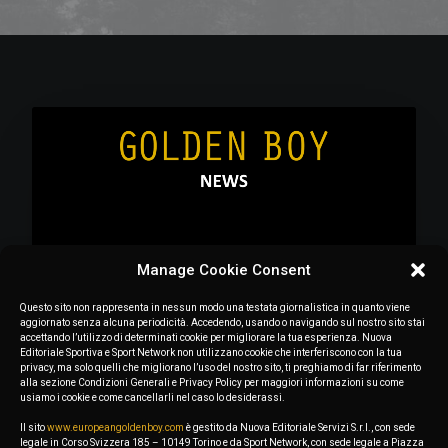
Manage Cookie Consent
Questo sito non rappresenta in nessun modo una testata giornalistica in quanto viene
aggiornato senza alcuna periodicità. Accedendo, usando o navigando sul nostro sito stai
accettando l’utilizzo di determinati cookie per migliorare la tua esperienza. Nuova
Editoriale Sportiva e Sport Network non utilizzano cookie che interferiscono con la tua
privacy, ma solo quelli che migliorano l’uso del nostro sito, ti preghiamo di far riferimento
alla sezione Condizioni Generali e Privacy Policy per maggiori informazioni su come
usiamo i cookie e come cancellarli nel caso lo desiderassi.
July 26, 2025
Il sito
www.europeangoldenboy.com
è gestito da Nuova Editoriale Servizi S.r.l., con sede
European Golden Boy 2025: Doué
legale in Corso Svizzera 185 – 10149 Torino e da Sport Network, con sede legale a Piazza