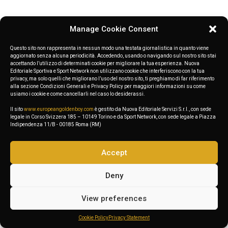
Manage Cookie Consent
Questo sito non rappresenta in nessun modo una testata giornalistica in quanto viene
aggiornato senza alcuna periodicità. Accedendo, usando o navigando sul nostro sito stai
accettando l’utilizzo di determinati cookie per migliorare la tua esperienza. Nuova
Editoriale Sportiva e Sport Network non utilizzano cookie che interferiscono con la tua
privacy, ma solo quelli che migliorano l’uso del nostro sito, ti preghiamo di far riferimento
alla sezione Condizioni Generali e Privacy Policy per maggiori informazioni su come
usiamo i cookie e come cancellarli nel caso lo desiderassi.
Il sito
www.europeangoldenboy.com
è gestito da Nuova Editoriale Servizi S.r.l., con sede
legale in Corso Svizzera 185 – 10149 Torino e da Sport Network, con sede legale a Piazza
Indipendenza 11/B - 00185 Roma (RM)
Accept
Deny
View preferences
Cookie Policy
Privacy Statement