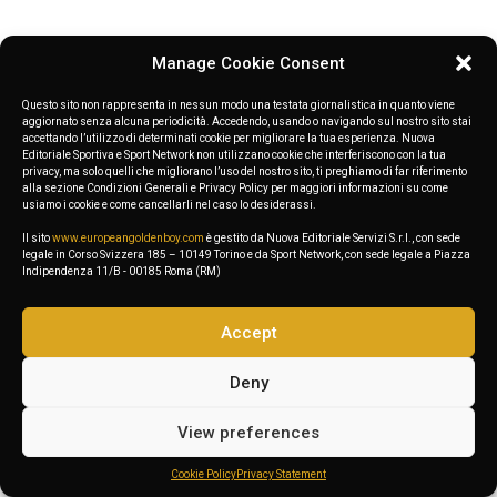
Manage Cookie Consent
Questo sito non rappresenta in nessun modo una testata giornalistica in quanto viene
aggiornato senza alcuna periodicità. Accedendo, usando o navigando sul nostro sito stai
accettando l’utilizzo di determinati cookie per migliorare la tua esperienza. Nuova
Editoriale Sportiva e Sport Network non utilizzano cookie che interferiscono con la tua
privacy, ma solo quelli che migliorano l’uso del nostro sito, ti preghiamo di far riferimento
alla sezione Condizioni Generali e Privacy Policy per maggiori informazioni su come
usiamo i cookie e come cancellarli nel caso lo desiderassi.
Il sito
www.europeangoldenboy.com
è gestito da Nuova Editoriale Servizi S.r.l., con sede
legale in Corso Svizzera 185 – 10149 Torino e da Sport Network, con sede legale a Piazza
Indipendenza 11/B - 00185 Roma (RM)
Accept
Deny
View preferences
Cookie Policy
Privacy Statement