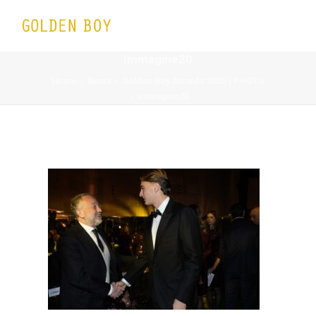
Immagine20
Home
News
Golden Boy Awards 2025 | PHOTO
Immagine20