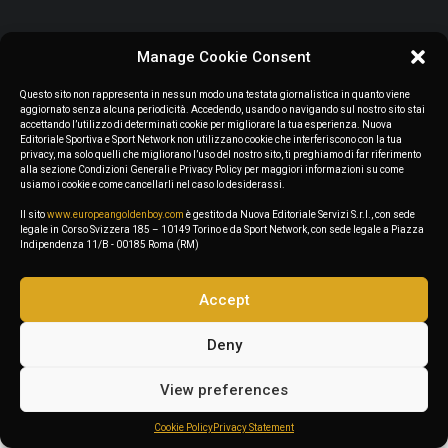
Manage Cookie Consent
August 1, 2023
Questo sito non rappresenta in nessun modo una testata giornalistica in quanto viene
aggiornato senza alcuna periodicità. Accedendo, usando o navigando sul nostro sito stai
Konstantelias, the new Greek
accettando l’utilizzo di determinati cookie per migliorare la tua esperienza. Nuova
Editoriale Sportiva e Sport Network non utilizzano cookie che interferiscono con la tua
golden nugget
privacy, ma solo quelli che migliorano l’uso del nostro sito, ti preghiamo di far riferimento
alla sezione Condizioni Generali e Privacy Policy per maggiori informazioni su come
usiamo i cookie e come cancellarli nel caso lo desiderassi.
0 Comments
3 Minutes
Il sito
www.europeangoldenboy.com
è gestito da Nuova Editoriale Servizi S.r.l., con sede
legale in Corso Svizzera 185 – 10149 Torino e da Sport Network, con sede legale a Piazza
Indipendenza 11/B - 00185 Roma (RM)
Accept
1
…
53
54
55
56
57
…
87
Deny
View preferences
Cookie Policy
Privacy Statement