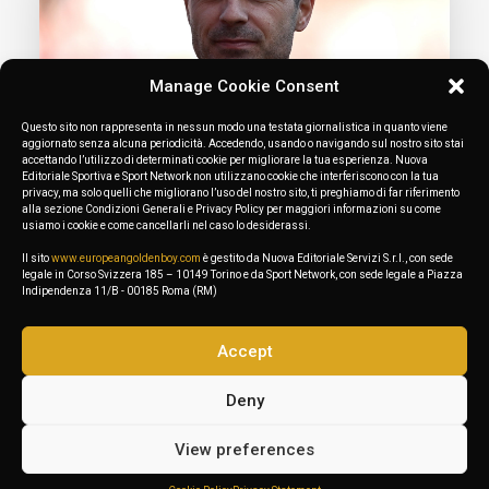
Manage Cookie Consent
Questo sito non rappresenta in nessun modo una testata giornalistica in quanto viene
aggiornato senza alcuna periodicità. Accedendo, usando o navigando sul nostro sito stai
accettando l’utilizzo di determinati cookie per migliorare la tua esperienza. Nuova
Editoriale Sportiva e Sport Network non utilizzano cookie che interferiscono con la tua
privacy, ma solo quelli che migliorano l’uso del nostro sito, ti preghiamo di far riferimento
alla sezione Condizioni Generali e Privacy Policy per maggiori informazioni su come
usiamo i cookie e come cancellarli nel caso lo desiderassi.
August 9, 2023
The wind from the basque benches
Il sito
www.europeangoldenboy.com
è gestito da Nuova Editoriale Servizi S.r.l., con sede
legale in Corso Svizzera 185 – 10149 Torino e da Sport Network, con sede legale a Piazza
blows strongly across Europe
Indipendenza 11/B - 00185 Roma (RM)
Accept
Deny
1
…
7
8
9
10
11
…
13
View preferences