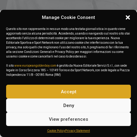
Manage Cookie Consent
Nothing found.
Questo sito non rappresenta in nessun modo una testata giornalistica in quanto viene
aggiornato senza alcuna periodicità. Accedendo, usando o navigando sul nostro sito stai
accettando l’utilizzo di determinati cookie per migliorare la tua esperienza. Nuova
Editoriale Sportiva e Sport Network non utilizzano cookie che interferiscono con la tua
privacy, ma solo quelli che migliorano l’uso del nostro sito, ti preghiamo di far riferimento
alla sezione Condizioni Generali e Privacy Policy per maggiori informazioni su come
usiamo i cookie e come cancellarli nel caso lo desiderassi.
Il sito
www.europeangoldenboy.com
è gestito da Nuova Editoriale Servizi S.r.l., con sede
legale in Corso Svizzera 185 – 10149 Torino e da Sport Network, con sede legale a Piazza
Indipendenza 11/B - 00185 Roma (RM)
Accept
Deny
View preferences
Cookie Policy
Privacy Statement