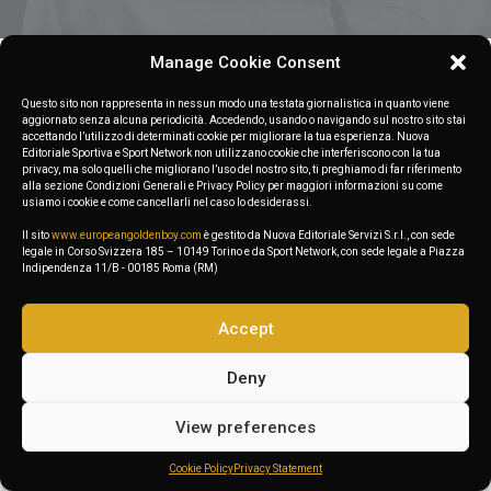
Manage Cookie Consent
Nothing found.
Questo sito non rappresenta in nessun modo una testata giornalistica in quanto viene
aggiornato senza alcuna periodicità. Accedendo, usando o navigando sul nostro sito stai
accettando l’utilizzo di determinati cookie per migliorare la tua esperienza. Nuova
Editoriale Sportiva e Sport Network non utilizzano cookie che interferiscono con la tua
privacy, ma solo quelli che migliorano l’uso del nostro sito, ti preghiamo di far riferimento
alla sezione Condizioni Generali e Privacy Policy per maggiori informazioni su come
usiamo i cookie e come cancellarli nel caso lo desiderassi.
Il sito
www.europeangoldenboy.com
è gestito da Nuova Editoriale Servizi S.r.l., con sede
legale in Corso Svizzera 185 – 10149 Torino e da Sport Network, con sede legale a Piazza
Indipendenza 11/B - 00185 Roma (RM)
Accept
Deny
View preferences
Cookie Policy
Privacy Statement