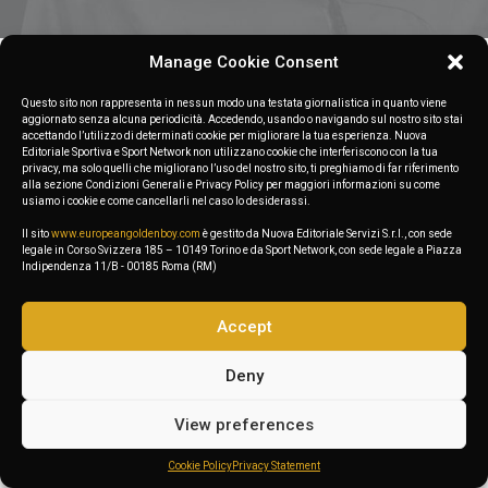
Manage Cookie Consent
Nothing found.
Questo sito non rappresenta in nessun modo una testata giornalistica in quanto viene
aggiornato senza alcuna periodicità. Accedendo, usando o navigando sul nostro sito stai
accettando l’utilizzo di determinati cookie per migliorare la tua esperienza. Nuova
Editoriale Sportiva e Sport Network non utilizzano cookie che interferiscono con la tua
privacy, ma solo quelli che migliorano l’uso del nostro sito, ti preghiamo di far riferimento
alla sezione Condizioni Generali e Privacy Policy per maggiori informazioni su come
usiamo i cookie e come cancellarli nel caso lo desiderassi.
Il sito
www.europeangoldenboy.com
è gestito da Nuova Editoriale Servizi S.r.l., con sede
legale in Corso Svizzera 185 – 10149 Torino e da Sport Network, con sede legale a Piazza
Indipendenza 11/B - 00185 Roma (RM)
Accept
Deny
View preferences
Cookie Policy
Privacy Statement