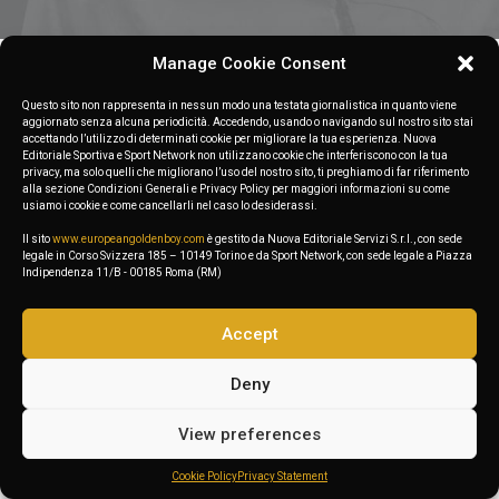
Manage Cookie Consent
Nothing found.
Questo sito non rappresenta in nessun modo una testata giornalistica in quanto viene
aggiornato senza alcuna periodicità. Accedendo, usando o navigando sul nostro sito stai
accettando l’utilizzo di determinati cookie per migliorare la tua esperienza. Nuova
Editoriale Sportiva e Sport Network non utilizzano cookie che interferiscono con la tua
privacy, ma solo quelli che migliorano l’uso del nostro sito, ti preghiamo di far riferimento
alla sezione Condizioni Generali e Privacy Policy per maggiori informazioni su come
usiamo i cookie e come cancellarli nel caso lo desiderassi.
Il sito
www.europeangoldenboy.com
è gestito da Nuova Editoriale Servizi S.r.l., con sede
legale in Corso Svizzera 185 – 10149 Torino e da Sport Network, con sede legale a Piazza
Indipendenza 11/B - 00185 Roma (RM)
Accept
Deny
View preferences
Cookie Policy
Privacy Statement