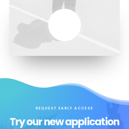
REQUEST EARLY ACCESS
Try our new application