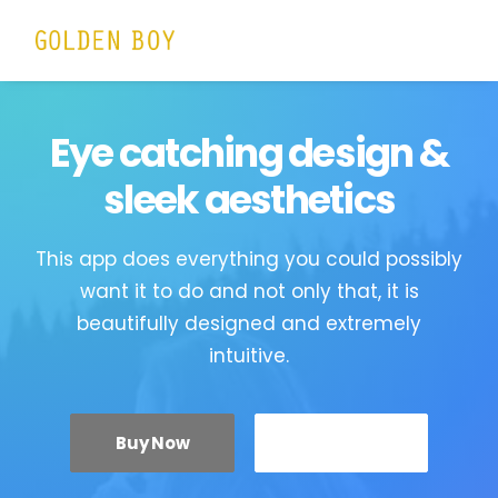
Eye catching design &
sleek aesthetics
This app does everything you could possibly
want it to do and not only that, it is
beautifully designed and extremely
intuitive.
Buy Now
More Info