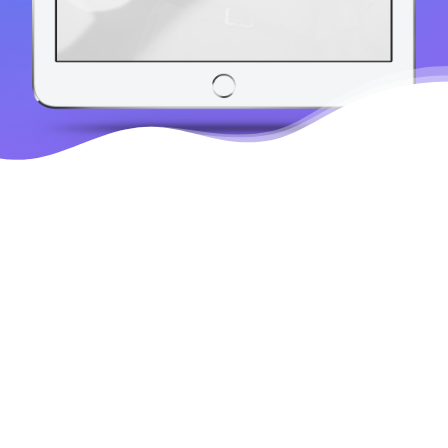
Modular Design
Mobile
Responsive
Truly one of the most
powerful and
Uncode comes with
advanced grid. Truly
pixel perfect & clean
one of the most
design to satisfy any