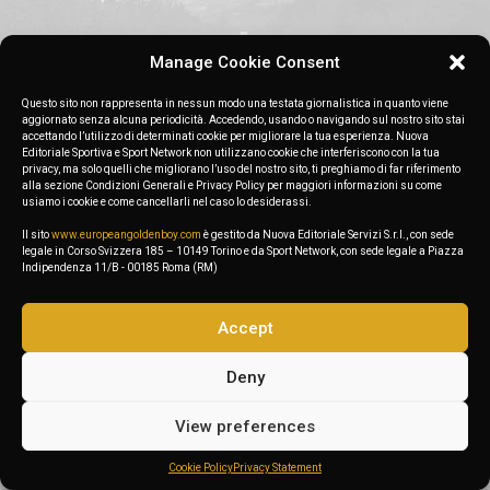
Manage Cookie Consent
Questo sito non rappresenta in nessun modo una testata giornalistica in quanto viene
aggiornato senza alcuna periodicità. Accedendo, usando o navigando sul nostro sito stai
accettando l’utilizzo di determinati cookie per migliorare la tua esperienza. Nuova
Editoriale Sportiva e Sport Network non utilizzano cookie che interferiscono con la tua
privacy, ma solo quelli che migliorano l’uso del nostro sito, ti preghiamo di far riferimento
alla sezione Condizioni Generali e Privacy Policy per maggiori informazioni su come
usiamo i cookie e come cancellarli nel caso lo desiderassi.
Il sito
www.europeangoldenboy.com
è gestito da Nuova Editoriale Servizi S.r.l., con sede
legale in Corso Svizzera 185 – 10149 Torino e da Sport Network, con sede legale a Piazza
Indipendenza 11/B - 00185 Roma (RM)
Accept
Deny
View preferences
Cookie Policy
Privacy Statement