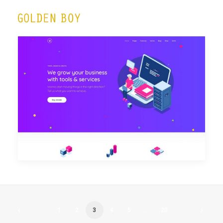
Classic Saas
1
2
3
4
5
…
20