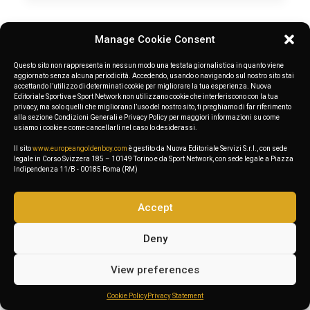
Shop Classic
Manage Cookie Consent
Questo sito non rappresenta in nessun modo una testata giornalistica in quanto viene
1
…
16
17
18
19
aggiornato senza alcuna periodicità. Accedendo, usando o navigando sul nostro sito stai
accettando l’utilizzo di determinati cookie per migliorare la tua esperienza. Nuova
Editoriale Sportiva e Sport Network non utilizzano cookie che interferiscono con la tua
privacy, ma solo quelli che migliorano l’uso del nostro sito, ti preghiamo di far riferimento
alla sezione Condizioni Generali e Privacy Policy per maggiori informazioni su come
usiamo i cookie e come cancellarli nel caso lo desiderassi.
Il sito
www.europeangoldenboy.com
è gestito da Nuova Editoriale Servizi S.r.l., con sede
legale in Corso Svizzera 185 – 10149 Torino e da Sport Network, con sede legale a Piazza
Indipendenza 11/B - 00185 Roma (RM)
Accept
Deny
View preferences
Cookie Policy
Privacy Statement