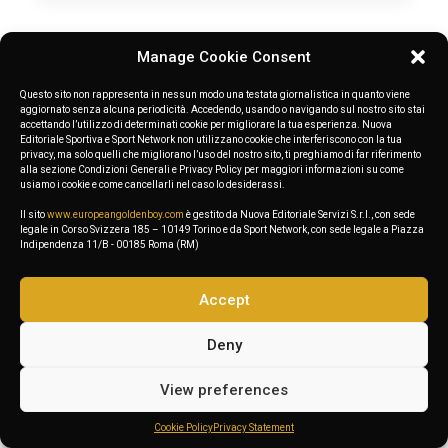
Shop Off-Grid
Manage Cookie Consent
Questo sito non rappresenta in nessun modo una testata giornalistica in quanto viene
1
…
3
4
5
6
7
…
19
aggiornato senza alcuna periodicità. Accedendo, usando o navigando sul nostro sito stai
accettando l’utilizzo di determinati cookie per migliorare la tua esperienza. Nuova
Editoriale Sportiva e Sport Network non utilizzano cookie che interferiscono con la tua
privacy, ma solo quelli che migliorano l’uso del nostro sito, ti preghiamo di far riferimento
alla sezione Condizioni Generali e Privacy Policy per maggiori informazioni su come
usiamo i cookie e come cancellarli nel caso lo desiderassi.
Il sito
www.europeangoldenboy.com
è gestito da Nuova Editoriale Servizi S.r.l., con sede
legale in Corso Svizzera 185 – 10149 Torino e da Sport Network, con sede legale a Piazza
Indipendenza 11/B - 00185 Roma (RM)
Accept
Deny
View preferences
Cookie Policy
Privacy Statement