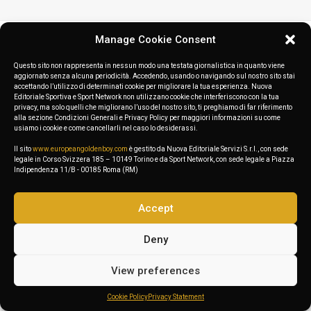
Manage Cookie Consent
Questo sito non rappresenta in nessun modo una testata giornalistica in quanto viene
aggiornato senza alcuna periodicità. Accedendo, usando o navigando sul nostro sito stai
accettando l’utilizzo di determinati cookie per migliorare la tua esperienza. Nuova
Editoriale Sportiva e Sport Network non utilizzano cookie che interferiscono con la tua
privacy, ma solo quelli che migliorano l’uso del nostro sito, ti preghiamo di far riferimento
alla sezione Condizioni Generali e Privacy Policy per maggiori informazioni su come
usiamo i cookie e come cancellarli nel caso lo desiderassi.
Il sito
www.europeangoldenboy.com
è gestito da Nuova Editoriale Servizi S.r.l., con sede
legale in Corso Svizzera 185 – 10149 Torino e da Sport Network, con sede legale a Piazza
Indipendenza 11/B - 00185 Roma (RM)
Accept
Deny
View preferences
Cookie Policy
Privacy Statement