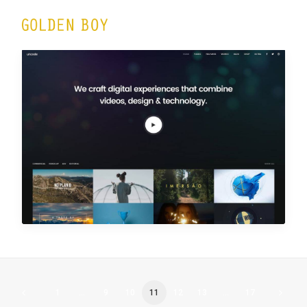
Portfolio Video
1
…
9
10
11
12
13
…
17