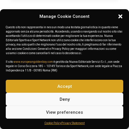
Portfolio Metro
Manage Cookie Consent
Questo sito non rappresenta in nessun modo una testata giornalistica in quanto viene
1
…
12
13
14
15
16
17
aggiornato senza alcuna periodicità. Accedendo, usando o navigando sul nostro sito stai
accettando l’utilizzo di determinati cookie per migliorare la tua esperienza. Nuova
Editoriale Sportiva e Sport Network non utilizzano cookie che interferiscono con la tua
privacy, ma solo quelli che migliorano l’uso del nostro sito, ti preghiamo di far riferimento
alla sezione Condizioni Generali e Privacy Policy per maggiori informazioni su come
usiamo i cookie e come cancellarli nel caso lo desiderassi.
Il sito
www.europeangoldenboy.com
è gestito da Nuova Editoriale Servizi S.r.l., con sede
legale in Corso Svizzera 185 – 10149 Torino e da Sport Network, con sede legale a Piazza
Indipendenza 11/B - 00185 Roma (RM)
Accept
Deny
View preferences
Cookie Policy
Privacy Statement