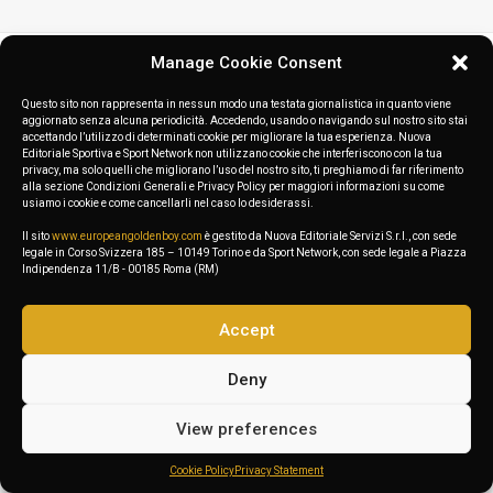
Manage Cookie Consent
Questo sito non rappresenta in nessun modo una testata giornalistica in quanto viene
aggiornato senza alcuna periodicità. Accedendo, usando o navigando sul nostro sito stai
accettando l’utilizzo di determinati cookie per migliorare la tua esperienza. Nuova
Editoriale Sportiva e Sport Network non utilizzano cookie che interferiscono con la tua
privacy, ma solo quelli che migliorano l’uso del nostro sito, ti preghiamo di far riferimento
alla sezione Condizioni Generali e Privacy Policy per maggiori informazioni su come
usiamo i cookie e come cancellarli nel caso lo desiderassi.
Il sito
www.europeangoldenboy.com
è gestito da Nuova Editoriale Servizi S.r.l., con sede
legale in Corso Svizzera 185 – 10149 Torino e da Sport Network, con sede legale a Piazza
Indipendenza 11/B - 00185 Roma (RM)
Accept
Deny
View preferences
Cookie Policy
Privacy Statement