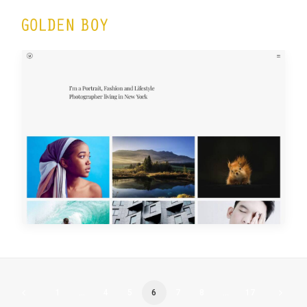
Portfolio Albums
1
…
4
5
6
7
8
…
17