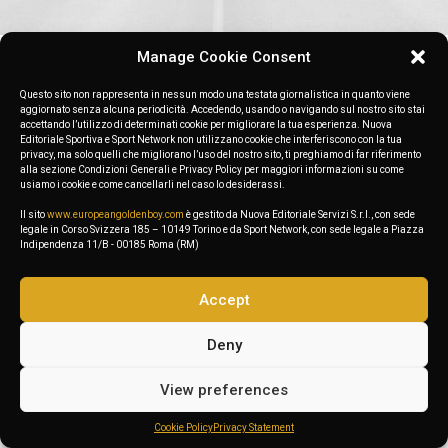
Manage Cookie Consent
Nothing found.
Questo sito non rappresenta in nessun modo una testata giornalistica in quanto viene
aggiornato senza alcuna periodicità. Accedendo, usando o navigando sul nostro sito stai
accettando l’utilizzo di determinati cookie per migliorare la tua esperienza. Nuova
Editoriale Sportiva e Sport Network non utilizzano cookie che interferiscono con la tua
privacy, ma solo quelli che migliorano l’uso del nostro sito, ti preghiamo di far riferimento
alla sezione Condizioni Generali e Privacy Policy per maggiori informazioni su come
usiamo i cookie e come cancellarli nel caso lo desiderassi.
Il sito
www.europeangoldenboy.com
è gestito da Nuova Editoriale Servizi S.r.l., con sede
legale in Corso Svizzera 185 – 10149 Torino e da Sport Network, con sede legale a Piazza
Indipendenza 11/B - 00185 Roma (RM)
Accept
Deny
View preferences
Cookie Policy
Privacy Statement