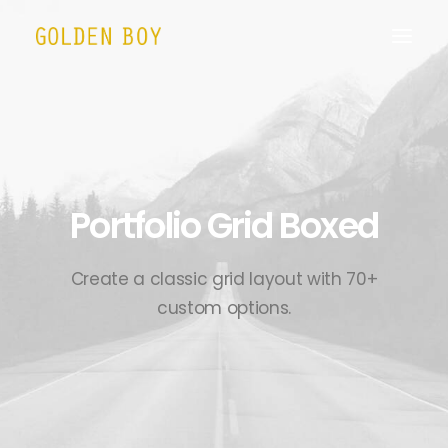
Portfolio Grid Boxed
Create a classic grid layout with 70+
custom options.