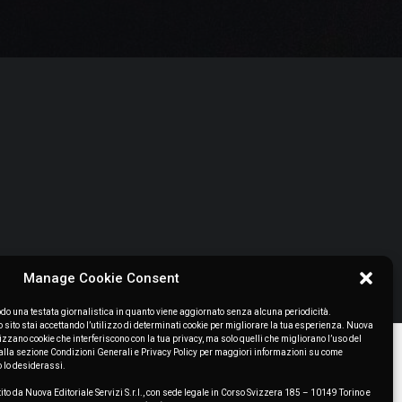
Manage Cookie Consent
o una testata giornalistica in quanto viene aggiornato senza alcuna periodicità.
ito stai accettando l’utilizzo di determinati cookie per migliorare la tua esperienza. Nuova
lizzano cookie che interferiscono con la tua privacy, ma solo quelli che migliorano l’uso del
to alla sezione Condizioni Generali e Privacy Policy per maggiori informazioni su come
o lo desiderassi.
ito da Nuova Editoriale Servizi S.r.l., con sede legale in Corso Svizzera 185 – 10149 Torino e