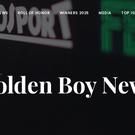
EWS
ROLL OF HONOR
WINNERS 2025
MEDIA
TOP 1
olden Boy Ne