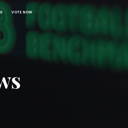
00
VOTE NOW
ws