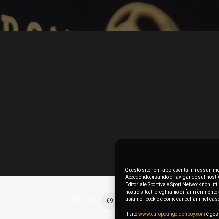
Questo sito non rappresenta in nessun mod
Accedendo, usando o navigando sul nostro s
Editoriale Sportiva e Sport Network non uti
nostro sito, ti preghiamo di far riferimen
usiamo i cookie e come cancellarli nel cas
1
…
67
68
69
70
71
…
87
Il sito
www.europeangoldenboy.com
è gest