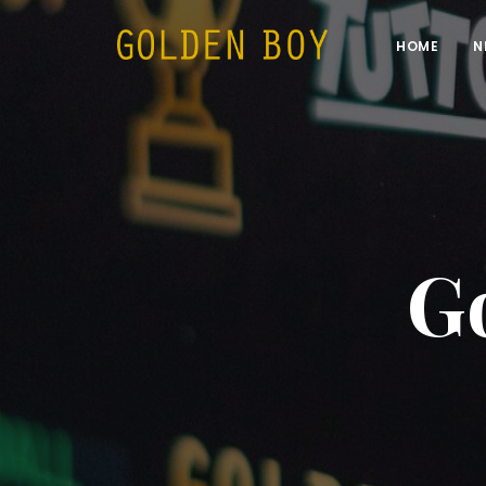
HOME
N
G