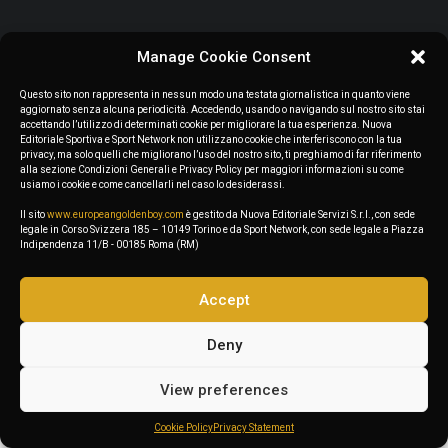
Manage Cookie Consent
June 17, 2023
Questo sito non rappresenta in nessun modo una testata giornalistica in quanto viene
aggiornato senza alcuna periodicità. Accedendo, usando o navigando sul nostro sito stai
The Golden Boy in France
accettando l’utilizzo di determinati cookie per migliorare la tua esperienza. Nuova
Editoriale Sportiva e Sport Network non utilizzano cookie che interferiscono con la tua
privacy, ma solo quelli che migliorano l’uso del nostro sito, ti preghiamo di far riferimento
0 Comments
2 Minutes
alla sezione Condizioni Generali e Privacy Policy per maggiori informazioni su come
usiamo i cookie e come cancellarli nel caso lo desiderassi.
Il sito
www.europeangoldenboy.com
è gestito da Nuova Editoriale Servizi S.r.l., con sede
legale in Corso Svizzera 185 – 10149 Torino e da Sport Network, con sede legale a Piazza
Indipendenza 11/B - 00185 Roma (RM)
1
…
68
69
70
71
72
…
87
Accept
Deny
View preferences
Cookie Policy
Privacy Statement