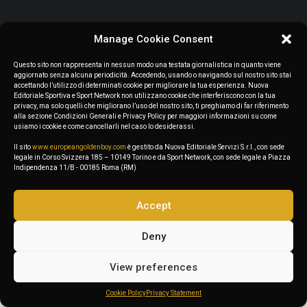
Manage Cookie Consent
June 1, 2023
Questo sito non rappresenta in nessun modo una testata giornalistica in quanto viene
aggiornato senza alcuna periodicità. Accedendo, usando o navigando sul nostro sito stai
António Silva, the new Rúben Dias
accettando l’utilizzo di determinati cookie per migliorare la tua esperienza. Nuova
Editoriale Sportiva e Sport Network non utilizzano cookie che interferiscono con la tua
privacy, ma solo quelli che migliorano l’uso del nostro sito, ti preghiamo di far riferimento
0 Comments
3 Minutes
alla sezione Condizioni Generali e Privacy Policy per maggiori informazioni su come
usiamo i cookie e come cancellarli nel caso lo desiderassi.
Il sito
www.europeangoldenboy.com
è gestito da Nuova Editoriale Servizi S.r.l., con sede
legale in Corso Svizzera 185 – 10149 Torino e da Sport Network, con sede legale a Piazza
Indipendenza 11/B - 00185 Roma (RM)
1
…
71
72
73
74
75
…
87
Accept
Deny
View preferences
Cookie Policy
Privacy Statement