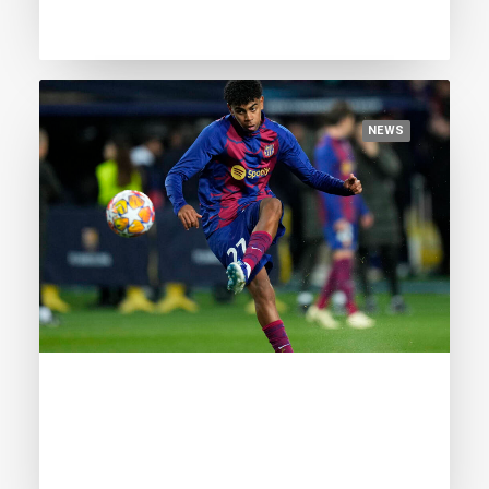
NEWS
April 12, 2024
Lamine Yamal leads as the youngest:
here’s the first update of the Golden
Boy Football Benchmark Index