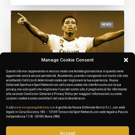
NEWS
Manage Cookie Consent
Questo sito non rappresenta in nessun modo una testata giornalistica in quanto viene
aggiornato senza alcuna periodicità. Accedendo, usando o navigando sul nostro sito stai
accettando l’utilizzo di determinati cookie per migliorare la tua esperienza. Nuova
Editoriale Sportiva e Sport Network non utilizzano cookie che interferiscono con la tua
privacy, ma solo quelli che migliorano l’uso del nostro sito, ti preghiamo di far riferimento
alla sezione Condizioni Generali e Privacy Policy per maggiori informazioni su come
usiamo i cookie e come cancellarli nel caso lo desiderassi.
November 17, 2023
Jude Bellingham is the Absolute Best
Il sito
www.europeangoldenboy.com
è gestito da Nuova Editoriale Servizi S.r.l., con sede
legale in Corso Svizzera 185 – 10149 Torino e da Sport Network, con sede legale a Piazza
Golden Boy 2023
Indipendenza 11/B - 00185 Roma (RM)
Accept