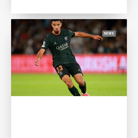
NEWS
May 11, 2024
Zaire-Emery rises to second place,
Yamal maintains the lead The second
update of the Golden Boy Football
Benchmark Index