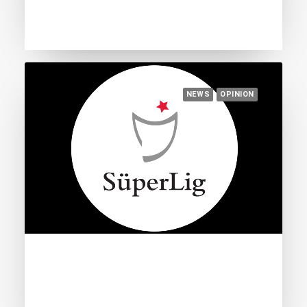
Americans believe in it
NEWS
OPINION
March 9, 2023
How debts woke Turkey from its
football dream