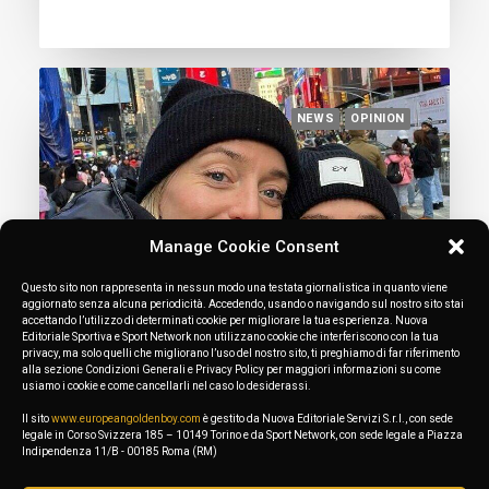
NEWS
OPINION
Manage Cookie Consent
Questo sito non rappresenta in nessun modo una testata giornalistica in quanto viene
aggiornato senza alcuna periodicità. Accedendo, usando o navigando sul nostro sito stai
accettando l’utilizzo di determinati cookie per migliorare la tua esperienza. Nuova
Editoriale Sportiva e Sport Network non utilizzano cookie che interferiscono con la tua
privacy, ma solo quelli che migliorano l’uso del nostro sito, ti preghiamo di far riferimento
alla sezione Condizioni Generali e Privacy Policy per maggiori informazioni su come
usiamo i cookie e come cancellarli nel caso lo desiderassi.
March 8, 2023
Football, love and Juventus: the story
Il sito
www.europeangoldenboy.com
è gestito da Nuova Editoriale Servizi S.r.l., con sede
legale in Corso Svizzera 185 – 10149 Torino e da Sport Network, con sede legale a Piazza
of Boattin and Sembrant
Indipendenza 11/B - 00185 Roma (RM)