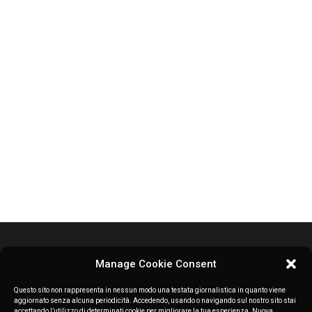
ALEJANDRO BALDE
GOLDEN BOY, THE DIAMOND OF THE
TITANIC
BATURINA IN THE FOOTSTEPS OF
MODRIC
Manage Cookie Consent
ABOUT US
Questo sito non rappresenta in nessun modo una testata giornalistica in quanto viene
aggiornato senza alcuna periodicità. Accedendo, usando o navigando sul nostro sito stai
accettando l’utilizzo di determinati cookie per migliorare la tua esperienza. Nuova