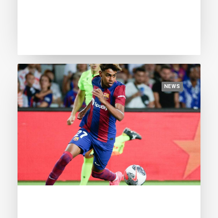
candidates for the European Golden
Boy starring in the European
Championship
NEWS
June 11, 2024