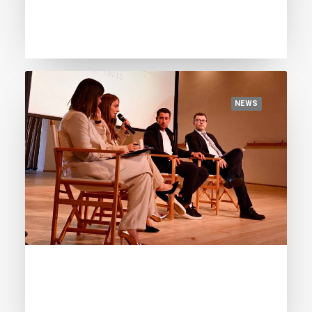
Mundo Deportivo: “Lamine Yamal,
candidato nº1 al Golden Boy 2024”
NEWS
June 11, 2024
La Vanguardia: “Lamine Yamal, el
cachemir de la Masia”