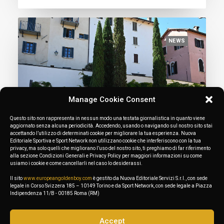
NEWS
Manage Cookie Consent
Questo sito non rappresenta in nessun modo una testata giornalistica in quanto viene
aggiornato senza alcuna periodicità. Accedendo, usando o navigando sul nostro sito stai
accettando l’utilizzo di determinati cookie per migliorare la tua esperienza. Nuova
Editoriale Sportiva e Sport Network non utilizzano cookie che interferiscono con la tua
privacy, ma solo quelli che migliorano l’uso del nostro sito, ti preghiamo di far riferimento
alla sezione Condizioni Generali e Privacy Policy per maggiori informazioni su come
usiamo i cookie e come cancellarli nel caso lo desiderassi.
June 6, 2024
Solomeo, the global launch of the 100’s
Il sito
www.europeangoldenboy.com
è gestito da Nuova Editoriale Servizi S.r.l., con sede
legale in Corso Svizzera 185 – 10149 Torino e da Sport Network, con sede legale a Piazza
– PHOTO
Indipendenza 11/B - 00185 Roma (RM)
Accept