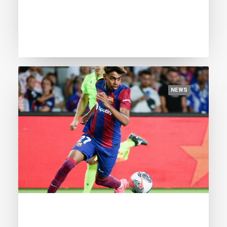
candidates for the European Golden
Boy starring in the European
Championship
NEWS
June 11, 2024