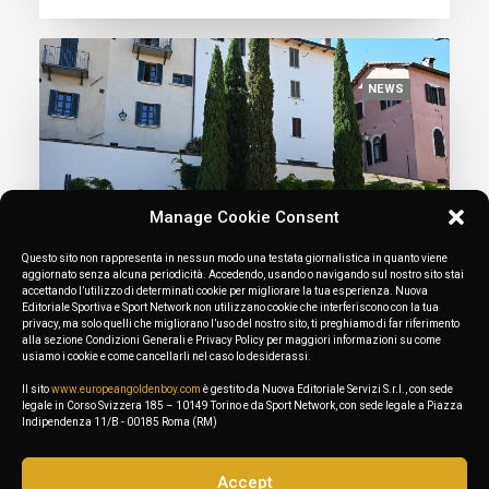
NEWS
Manage Cookie Consent
Questo sito non rappresenta in nessun modo una testata giornalistica in quanto viene
aggiornato senza alcuna periodicità. Accedendo, usando o navigando sul nostro sito stai
accettando l’utilizzo di determinati cookie per migliorare la tua esperienza. Nuova
Editoriale Sportiva e Sport Network non utilizzano cookie che interferiscono con la tua
privacy, ma solo quelli che migliorano l’uso del nostro sito, ti preghiamo di far riferimento
alla sezione Condizioni Generali e Privacy Policy per maggiori informazioni su come
usiamo i cookie e come cancellarli nel caso lo desiderassi.
June 6, 2024
Solomeo, the global launch of the 100’s
Il sito
www.europeangoldenboy.com
è gestito da Nuova Editoriale Servizi S.r.l., con sede
legale in Corso Svizzera 185 – 10149 Torino e da Sport Network, con sede legale a Piazza
– PHOTO
Indipendenza 11/B - 00185 Roma (RM)
Accept